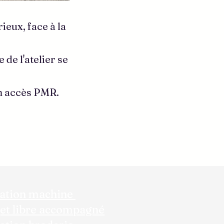
ieux, face à la
 de l'atelier se
un accès PMR.
iation machine
et libre accompagné