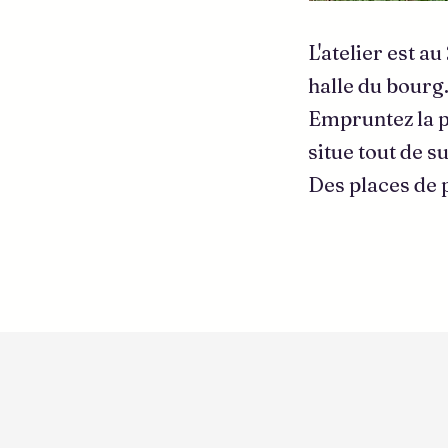
L'atelier est a
halle du bourg
Empruntez la po
situe tout de s
Des places de 