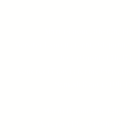
Mardi 4 août : 9h-12h/14h-
Mercredi 5 août : fermé (dépannage
Jeudi 6 août : 14h-17h
Vendredi 7 août : fermé (privatisat
Samedi 8 août : 10h-12h
Mardi 11 août : 9h-12h/14h
Mercredi 12 août : 9h-12h/14
Jeudi 13 août : 9h-12h/14h