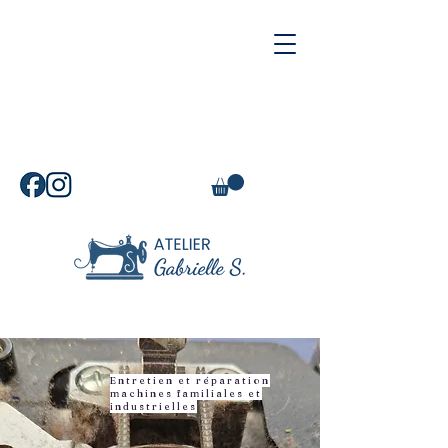
L'atelier sera en congés du
vendredi 24 juillet au lundi 3
août 2026.
Entretien et réparation
machines familiales et
industrielles