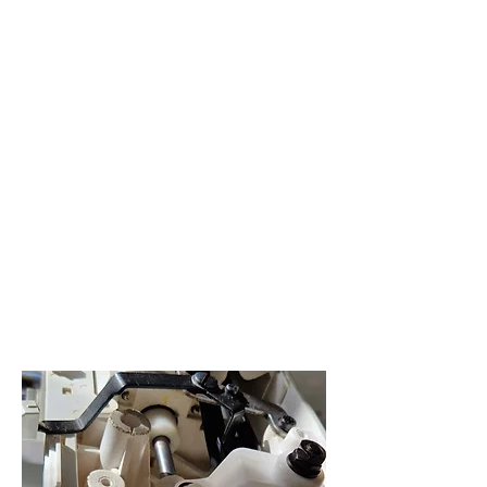
Lors d’une révision, je réalise un
entretien complet et minutieux de
votre machine à coudre : démontage
des éléments, nettoyage intérieur en
profondeur, vérification des
mécanismes, réglages et
équilibrage, huilage, graissage,
remontage, pose d’une aiguille
neuve et tests sur tissu. Le délai
moyen pour une révision est de 2 à 3
semaines. Pour les réparations, les
délais varient en fonction de la
disponibilité et de la réception des
pièces détachées.