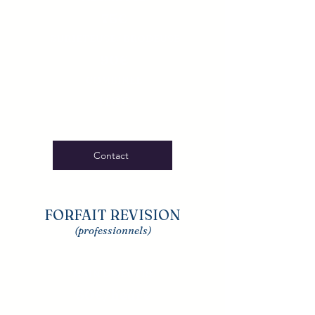
75€
​​​ SURJETEUSE/ BRODEUSE
90€
COMBINEE
110€​
Contact
FORFAIT REVISION
(professionnels)
MAIN D'OEUVRE
60€/heure